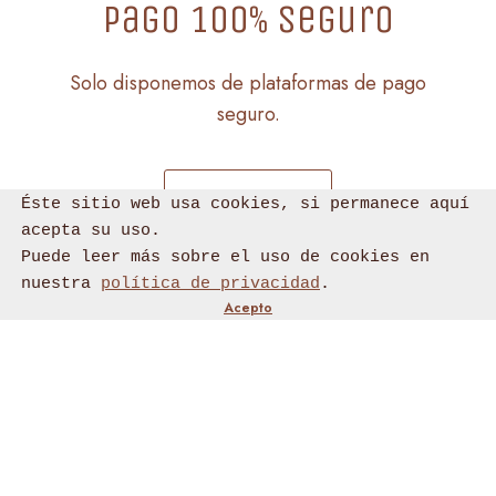
Pago 100% seguro
Solo disponemos de plataformas de pago
seguro.
Ver productos
Éste sitio web usa cookies, si permanece aquí 
acepta su uso.

Puede leer más sobre el uso de cookies en 
nuestra 
política de privacidad
.
Acepto
Política de cookies
Condiciones generales de venta
Aviso
legal y condiciones generales de uso
Política de privacidad
Condiciones generales de venta
© 2021 Fundasdearmas.com Todos los derechos reservados.